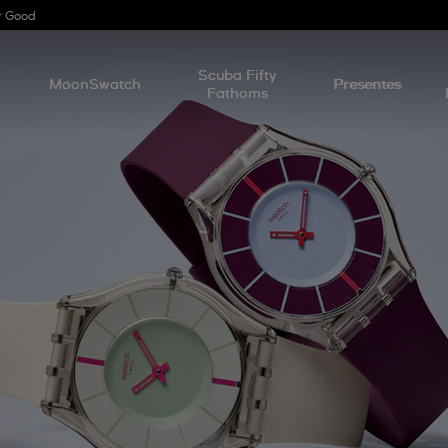
r Good
l
Scuba Fifty
MoonSwatch
Presentes
Fathoms