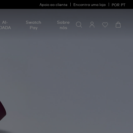
Apoio ao cliente
Encontra uma loja
POR
PT
Procurar por algo
Procurar
AI-
Swatch
Sobre
por
DADA
Pay
nós
algo