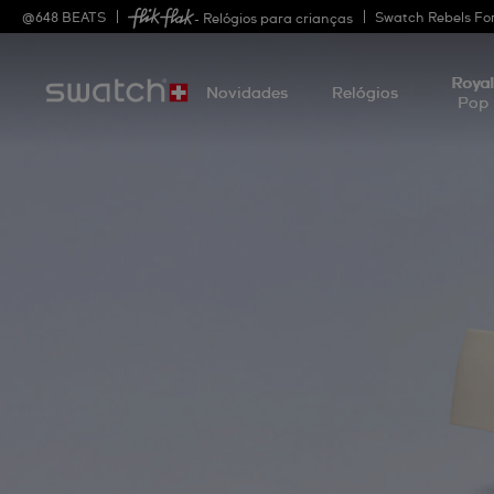
@
648
BEATS
Swatch Rebels Fo
- Relógios para crianças
Roya
Novidades
Relógios
Pop