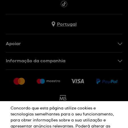
Portugal
Apoiar
Formulário De Contacto
Informação da companhia
FAQ
Imprensa
Política De Envio E Devolução
Carreiras
Rescindir o contrato
Sitemap
Concordo que esta página utilize cookies e
tecnologias semelhantes para o seu funcionamento,
para obter informações sobre a sua utilização e
Aviso De Privacidade
Aviso De Cookies
apresentar anúncios relevantes. Poderá alterar as