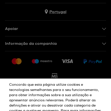
Portugal
Apoiar
Formulário De Contacto
Informação da companhia
FAQ
Imprensa
Política De Envio E Devolução
Carreiras
Rescindir o contrato
Sitemap
Concordo que esta página utilize cookies e
tecnologias semelhantes para o seu funcionamento,
para obter informações sobre a sua utilização e
Aviso De Privacidade
Aviso De Cookies
apresentar anúncios relevantes. Poderá alterar as
definições e ativar ou desativar cada categoria de
cookies a qualquer momento. Para mais informações