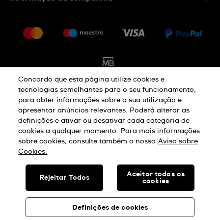
FAQ
Imprensa
Política De Envio E Devolução
Carreiras
Rescindir o contrato
Sitemap
Concordo que esta página utilize cookies e
tecnologias semelhantes para o seu funcionamento,
para obter informações sobre a sua utilização e
Aviso De Privacidade
Aviso De Cookies
apresentar anúncios relevantes. Poderá alterar as
definições e ativar ou desativar cada categoria de
cookies a qualquer momento. Para mais informações
Termos E Condições De Uso
sobre cookies, consulte também o nosso
Aviso sobre
Cookies.
SWISS MADE
Aceitar todos os
Rejeitar Todos
cookies
© SWATCH AG 2026. TODOS OS DIREITOS RESERVADOS: SWISS
WATCHES
Definições de cookies