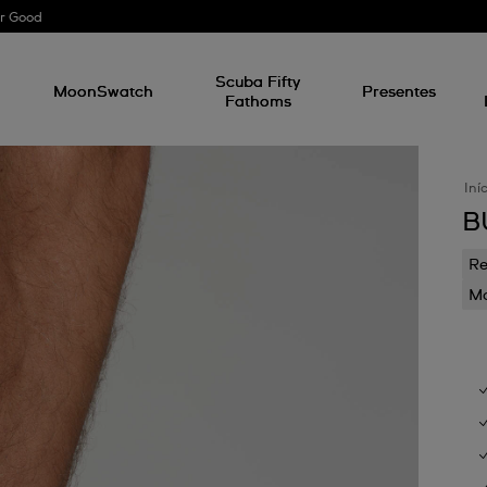
r Good
l
Scuba Fifty
MoonSwatch
Presentes
Fathoms
Iní
B
Re
Mo