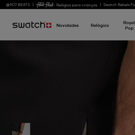
@
907
BEATS
Swatch Rebels Fo
- Relógios para crianças
Roya
Novidades
Relógios
Pop