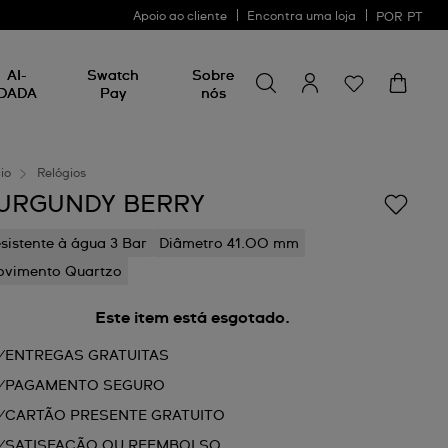
Apoio ao cliente
Encontra uma loja
POR
PT
Procurar por algo
Procurar
AI-
Swatch
Sobre
por
DADA
Pay
nós
algo
cio
Relógios
URGUNDY BERRY
sistente à água 3 Bar
Diâmetro 41.00 mm
vimento Quartzo
Este item está esgotado.
ENTREGAS GRATUITAS
PAGAMENTO SEGURO
CARTÃO PRESENTE GRATUITO
SATISFAÇÃO OU REEMBOLSO