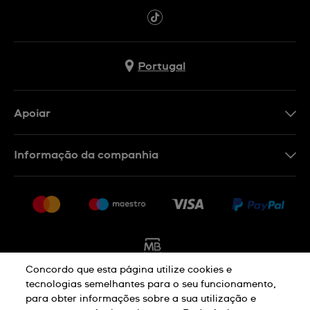
Portugal
Apoiar
Formulário De Contacto
Informação da companhia
FAQ
Imprensa
Política De Envio E Devolução
Carreiras
Rescindir o contrato
Sitemap
Concordo que esta página utilize cookies e
tecnologias semelhantes para o seu funcionamento,
para obter informações sobre a sua utilização e
Aviso De Privacidade
Aviso De Cookies