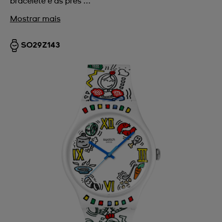
bracelete e as pres ...
Mostrar mais
SO29Z143