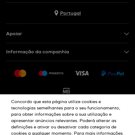
Portugal
Apoiar
Formulário De Contacto
Informação da companhia
FAQ
Imprensa
Política De Envio E Devolução
Carreiras
Rescindir o contrato
Sitemap
Concordo que esta página utilize cookies e
tecnologias semelhantes para o seu funcionamento,
para obter informações sobre a sua utilização e
Aviso De Privacidade
Aviso De Cookies
apresentar anúncios relevantes. Poderá alterar as
definições e ativar ou desativar cada categoria de
cookies a qualquer momento. Para mais informações
Termos E Condições De Uso