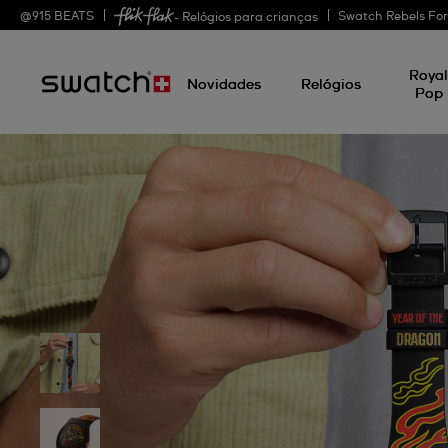
@
915
BEATS
Swatch Rebels Fo
- Relógios para crianças
Roya
Novidades
Relógios
Pop