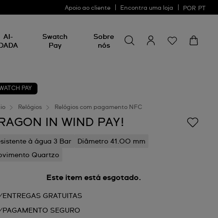
Apoio ao cliente
Encontra uma loja
POR
PT
Procurar por algo
Procurar
AI-
Swatch
Sobre
por
DADA
Pay
nós
algo
WATCH PAY
cio
Relógios
Relógios com pagamento NFC
RAGON IN WIND PAY!
sistente à água 3 Bar
Diâmetro 41.00 mm
vimento Quartzo
Este item está esgotado.
ENTREGAS GRATUITAS
PAGAMENTO SEGURO