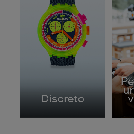
Pe
um
Discreto
v