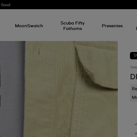
r Good
l
Scuba Fifty
MoonSwatch
Presentes
Fathoms
S
Iní
D
Re
Mo