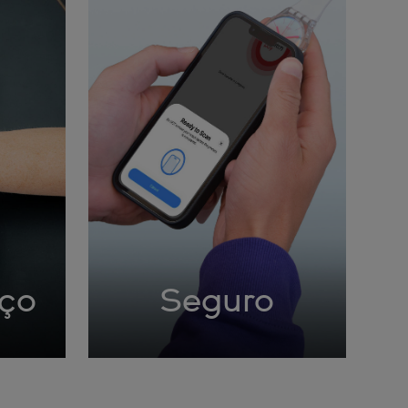
rço
Seguro