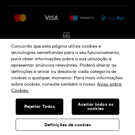
FAQ
Imprensa
Política De Envio E Devolução
Carreiras
Rescindir o contrato
Sitemap
Concordo que esta página utilize cookies e
tecnologias semelhantes para o seu funcionamento,
para obter informações sobre a sua utilização e
Aviso De Privacidade
Aviso De Cookies
apresentar anúncios relevantes. Poderá alterar as
definições e ativar ou desativar cada categoria de
cookies a qualquer momento. Para mais informações
Termos E Condições De Uso
sobre cookies, consulte também o nosso
Aviso sobre
Cookies.
SWISS MADE
Aceitar todos os
Rejeitar Todos
cookies
© SWATCH AG 2026. TODOS OS DIREITOS RESERVADOS: SWISS
WATCHES
Definições de cookies