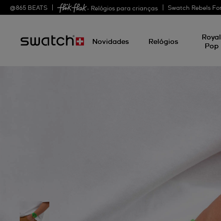
@
865
BEATS
Swatch Rebels Fo
- Relógios para crianças
Roya
Novidades
Relógios
Pop