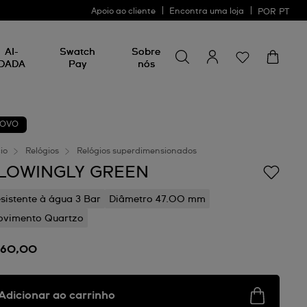
Apoio ao cliente
Encontra uma loja
POR
PT
Procurar por algo
Procurar
AI-
Swatch
Sobre
por
DADA
Pay
nós
algo
OVO
cio
Relógios
Relógios superdimensionados
LOWINGLY GREEN
sistente à água 3 Bar
Diâmetro 47.00 mm
vimento Quartzo
160,00
Adicionar ao carrinho