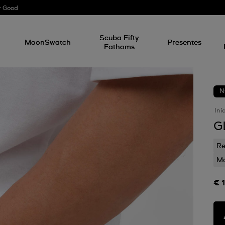
r Good
l
Scuba Fifty
MoonSwatch
Presentes
Fathoms
N
Iní
G
Re
Mo
€ 