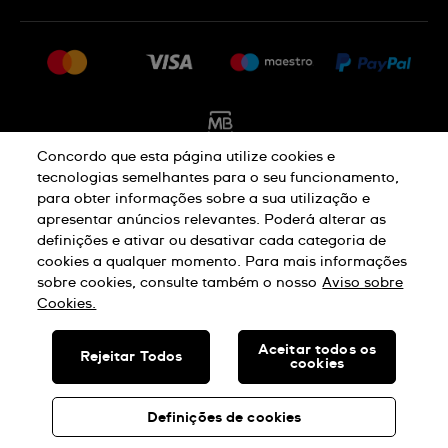
FAQ
Imprensa
Política De Envio E Devolução
Carreiras
Rescindir o contrato
Sitemap
Concordo que esta página utilize cookies e
tecnologias semelhantes para o seu funcionamento,
para obter informações sobre a sua utilização e
Aviso De Privacidade
Aviso De Cookies
apresentar anúncios relevantes. Poderá alterar as
definições e ativar ou desativar cada categoria de
cookies a qualquer momento. Para mais informações
Termos E Condições De Uso
sobre cookies, consulte também o nosso
Aviso sobre
Cookies.
SWISS MADE
Aceitar todos os
Rejeitar Todos
cookies
© SWATCH AG 2026. TODOS OS DIREITOS RESERVADOS: SWISS
WATCHES
Definições de cookies