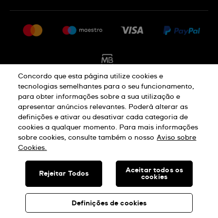
FAQ
Imprensa
Política De Envio E Devolução
Carreiras
Rescindir o contrato
Sitemap
Concordo que esta página utilize cookies e
tecnologias semelhantes para o seu funcionamento,
para obter informações sobre a sua utilização e
Aviso De Privacidade
Aviso De Cookies
apresentar anúncios relevantes. Poderá alterar as
definições e ativar ou desativar cada categoria de
cookies a qualquer momento. Para mais informações
Termos E Condições De Uso
sobre cookies, consulte também o nosso
Aviso sobre
Cookies.
SWISS MADE
Aceitar todos os
Rejeitar Todos
cookies
© SWATCH AG 2026. TODOS OS DIREITOS RESERVADOS: SWISS
WATCHES
Definições de cookies