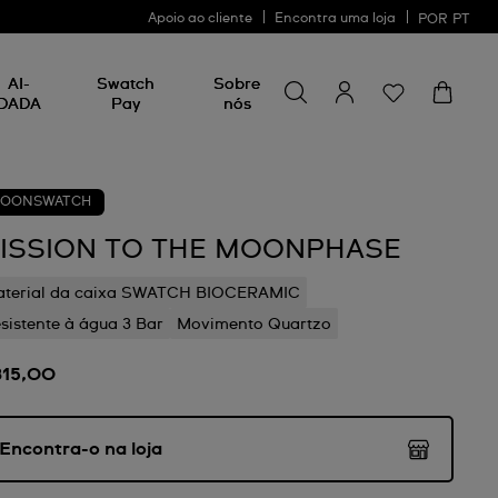
Apoio ao cliente
Encontra uma loja
POR
PT
Procurar por algo
Procurar
AI-
Swatch
Sobre
por
DADA
Pay
nós
algo
OONSWATCH
ISSION TO THE MOONPHASE
terial da caixa SWATCH BIOCERAMIC
sistente à água 3 Bar
Movimento Quartzo
315,00
Encontra-o na loja