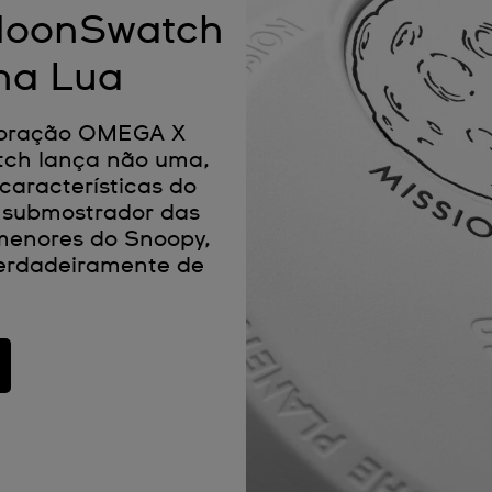
 MoonSwatch
na Lua
aboração OMEGA X
tch lança não uma,
aracterísticas do
 submostrador das
menores do Snoopy,
verdadeiramente de