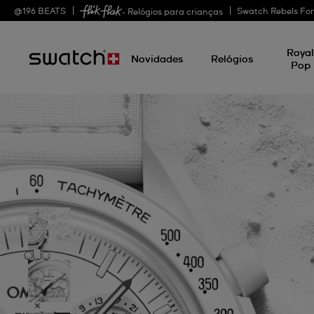
@
196
BEATS
Swatch Rebels Fo
- Relógios para crianças
Roya
Novidades
Relógios
Pop