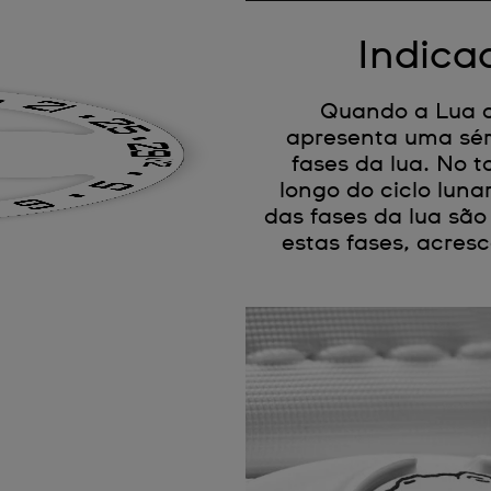
Indica
Quando a Lua co
apresenta uma sér
fases da lua. No t
longo do ciclo lun
das fases da lua sã
estas fases, acre