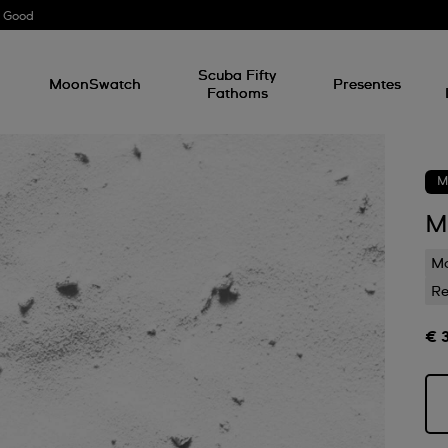
r Good
l
Scuba Fifty
MoonSwatch
Presentes
Fathoms
M
M
Ma
Re
€ 