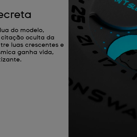
creta
lua do modelo,
citação oculta da
re luas crescentes e
ósmica ganha vida,
tizante.