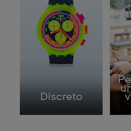
Pe
um
Discreto
v