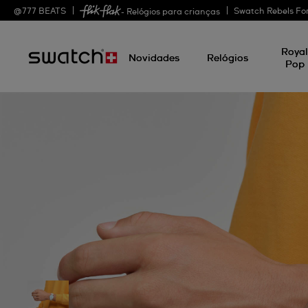
@
777
BEATS
Swatch Rebels Fo
- Relógios para crianças
Roya
Novidades
Relógios
Pop