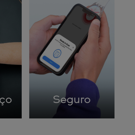
rço
Seguro