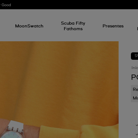
r Good
l
Scuba Fifty
MoonSwatch
Presentes
Fathoms
S
Iní
P
Re
Mo