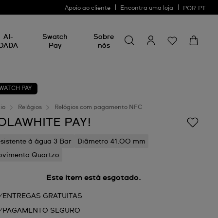
Apoio ao cliente
Encontra uma loja
POR
PT
Procurar por algo
Procurar
AI-
Swatch
Sobre
por
DADA
Pay
nós
algo
WATCH PAY
cio
Relógios
Relógios com pagamento NFC
OLAWHITE PAY!
sistente à água 3 Bar
Diâmetro 41.00 mm
vimento Quartzo
Este item está esgotado.
ENTREGAS GRATUITAS
PAGAMENTO SEGURO