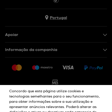
Portugal
Apoiar
Formulário De Contacto
Informação da companhia
FAQ
Imprensa
Política De Envio E Devolução
Carreiras
Rescindir o contrato
Sitemap
Concordo que esta página utilize cookies e
tecnologias semelhantes para o seu funcionamento,
para obter informações sobre a sua utilização e
Aviso De Privacidade
Aviso De Cookies
apresentar anúncios relevantes. Poderá alterar as