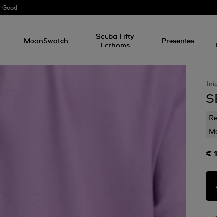
r Good
l
Scuba Fifty
MoonSwatch
Presentes
Fathoms
Iní
S
Re
Mo
€ 