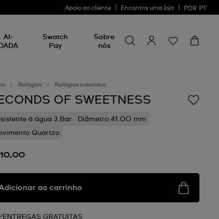
Apoio ao cliente
Encontra uma loja
POR
PT
Procurar por algo
Procurar
AI-
Swatch
Sobre
por
DADA
Pay
nós
algo
cio
Relógios
Relógios coloridos
ECONDS OF SWEETNESS
sistente à água 3 Bar
Diâmetro 41.00 mm
vimento Quartzo
110,00
Adicionar ao carrinho
ENTREGAS GRATUITAS