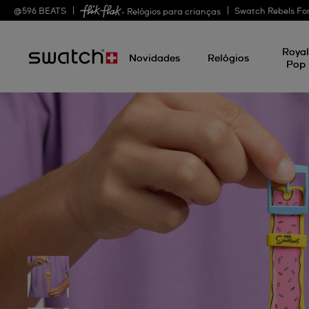
@
596
BEATS
Swatch Rebels Fo
- Relógios para crianças
Roya
Novidades
Relógios
Pop