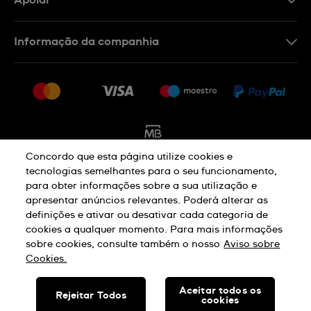
Apoiar
Formulário De Contacto
Informação da companhia
FAQ
Imprensa
Política De Envio E Devolução
Carreiras
Rescindir o contrato
Sitemap
Concordo que esta página utilize cookies e
tecnologias semelhantes para o seu funcionamento,
para obter informações sobre a sua utilização e
Aviso De Privacidade
Aviso De Cookies
apresentar anúncios relevantes. Poderá alterar as
definições e ativar ou desativar cada categoria de
cookies a qualquer momento. Para mais informações
Termos E Condições De Uso
sobre cookies, consulte também o nosso
Aviso sobre
Cookies.
SWISS MADE
Aceitar todos os
Rejeitar Todos
cookies