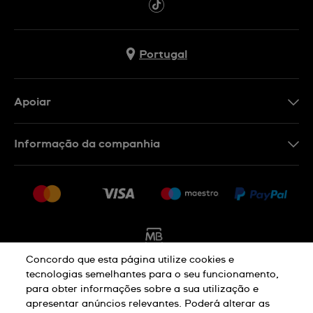
Portugal
Apoiar
Formulário De Contacto
Informação da companhia
FAQ
Imprensa
Política De Envio E Devolução
Carreiras
Rescindir o contrato
Sitemap
Concordo que esta página utilize cookies e
tecnologias semelhantes para o seu funcionamento,
para obter informações sobre a sua utilização e
Aviso De Privacidade
Aviso De Cookies
apresentar anúncios relevantes. Poderá alterar as