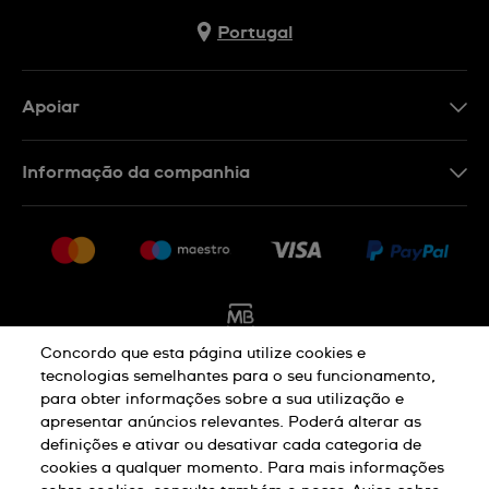
Portugal
Apoiar
Formulário De Contacto
Informação da companhia
FAQ
Imprensa
Política De Envio E Devolução
Carreiras
Rescindir o contrato
Sitemap
Concordo que esta página utilize cookies e
tecnologias semelhantes para o seu funcionamento,
para obter informações sobre a sua utilização e
Aviso De Privacidade
Aviso De Cookies
apresentar anúncios relevantes. Poderá alterar as
definições e ativar ou desativar cada categoria de
cookies a qualquer momento. Para mais informações
Termos E Condições De Uso