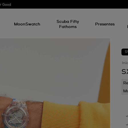
r Good
l
Scuba Fifty
MoonSwatch
Presentes
Fathoms
S
Iní
S
Re
Mo