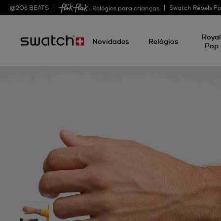
@
206
BEATS
Swatch Rebels Fo
- Relógios para crianças
Roya
Novidades
Relógios
Pop