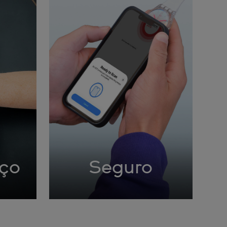
rço
Seguro