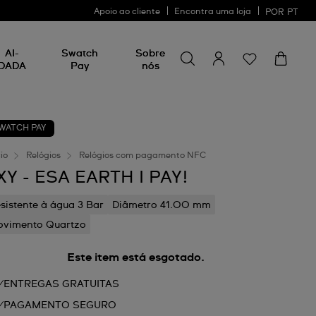
Apoio ao cliente
Encontra uma loja
POR
PT
Procurar por algo
Procurar
AI-
Swatch
Sobre
por
DADA
Pay
nós
algo
WATCH PAY
cio
Relógios
Relógios com pagamento NFC
XY - ESA EARTH I PAY!
sistente à água 3 Bar
Diâmetro 41.00 mm
vimento Quartzo
Este item está esgotado.
ENTREGAS GRATUITAS
PAGAMENTO SEGURO