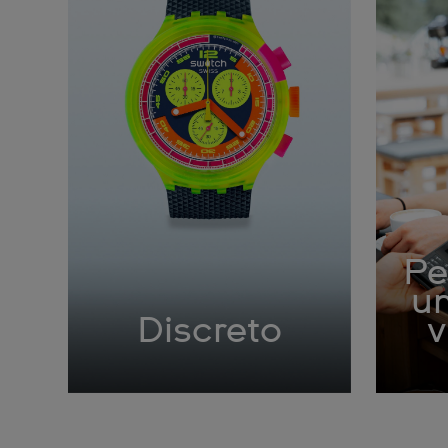
Pe
um
Discreto
v