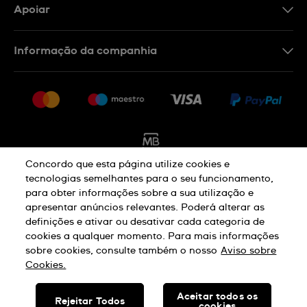
Apoiar
Formulário De Contacto
Informação da companhia
FAQ
Imprensa
Política De Envio E Devolução
Carreiras
Rescindir o contrato
Sitemap
Concordo que esta página utilize cookies e
tecnologias semelhantes para o seu funcionamento,
para obter informações sobre a sua utilização e
Aviso De Privacidade
Aviso De Cookies
apresentar anúncios relevantes. Poderá alterar as
definições e ativar ou desativar cada categoria de
cookies a qualquer momento. Para mais informações
Termos E Condições De Uso
sobre cookies, consulte também o nosso
Aviso sobre
Cookies.
SWISS MADE
Aceitar todos os
Rejeitar Todos
cookies