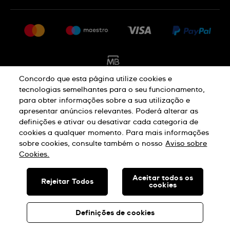
FAQ
Imprensa
Política De Envio E Devolução
Carreiras
Rescindir o contrato
Sitemap
Concordo que esta página utilize cookies e
tecnologias semelhantes para o seu funcionamento,
para obter informações sobre a sua utilização e
Aviso De Privacidade
Aviso De Cookies
apresentar anúncios relevantes. Poderá alterar as
definições e ativar ou desativar cada categoria de
cookies a qualquer momento. Para mais informações
Termos E Condições De Uso
sobre cookies, consulte também o nosso
Aviso sobre
Cookies.
SWISS MADE
Aceitar todos os
Rejeitar Todos
cookies
© SWATCH AG 2026. TODOS OS DIREITOS RESERVADOS: SWISS
WATCHES
Definições de cookies