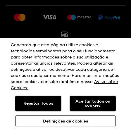
FAQ
Imprensa
Política De Envio E Devolução
Carreiras
Rescindir o contrato
Sitemap
Concordo que esta página utilize cookies e
tecnologias semelhantes para o seu funcionamento,
para obter informações sobre a sua utilização e
Aviso De Privacidade
Aviso De Cookies
apresentar anúncios relevantes. Poderá alterar as
definições e ativar ou desativar cada categoria de
cookies a qualquer momento. Para mais informações
Termos E Condições De Uso
sobre cookies, consulte também o nosso
Aviso sobre
Cookies.
SWISS MADE
Aceitar todos os
Rejeitar Todos
cookies
© SWATCH AG 2026. TODOS OS DIREITOS RESERVADOS: SWISS
WATCHES
Definições de cookies