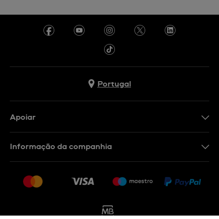
Portugal
Apoiar
Formulário De Contacto
Informação da companhia
FAQ
Imprensa
Política De Envio E Devolução
Carreiras
Rescindir o contrato
Sitemap