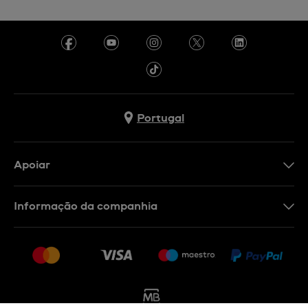
Portugal
Apoiar
Formulário De Contacto
Informação da companhia
FAQ
Imprensa
Política De Envio E Devolução
Carreiras
Rescindir o contrato
Sitemap