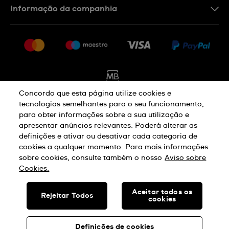
Informação da companhia
FAQ
Imprensa
Política De Envio E Devolução
Carreiras
Rescindir o contrato
Sitemap
Concordo que esta página utilize cookies e
tecnologias semelhantes para o seu funcionamento,
para obter informações sobre a sua utilização e
Aviso De Privacidade
Aviso De Cookies
apresentar anúncios relevantes. Poderá alterar as
definições e ativar ou desativar cada categoria de
cookies a qualquer momento. Para mais informações
Termos E Condições De Uso
sobre cookies, consulte também o nosso
Aviso sobre
Cookies.
SWISS MADE
Aceitar todos os
Rejeitar Todos
cookies
© SWATCH AG 2026. TODOS OS DIREITOS RESERVADOS: SWISS
WATCHES
Definições de cookies