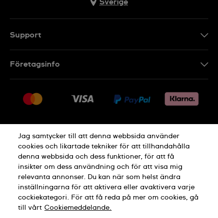
Sverige
Support
Kontakt
Företagsinfo
FAQ
Press
Leverans
Jobs
Returer
Sitemap
Försäljningsvillkor
Jag samtycker till att denna webbsida använder
Ångra köp
cookies och likartade tekniker för att tillhandahålla
denna webbsida och dess funktioner, för att få
Integritetspolicy
Cookie Notice
insikter om dess användning och för att visa mig
relevanta annonser. Du kan när som helst ändra
inställningarna för att aktivera eller avaktivera varje
Allmänna Villkor
cockiekategori. För att få reda på mer om cookies, gå
till vårt
Cookiemeddelande.