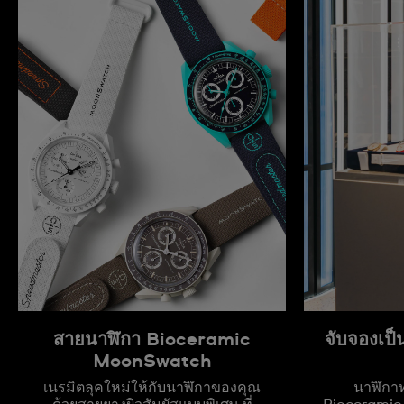
สายนาฬิกา Bioceramic
จับจองเป็
MoonSwatch
เนรมิตลุคใหม่ให้กับนาฬิกาของคุณ
นาฬิกาท