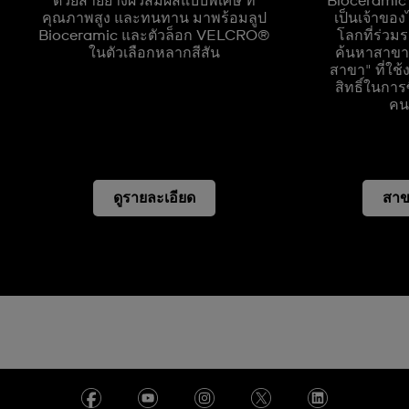
ด้วยสายยางผิวสัมผัสแบบพิเศษ ที่
Biocerami
คุณภาพสูง และทนทาน มาพร้อมลูป
เป็นเจ้าของ
Bioceramic และตัวล็อก VELCRO®
โลกที่ร่วม
ในตัวเลือกหลากสีสัน
ค้นหาสาขาใ
สาขา" ที่ใช
สิทธิ์ในการ
คน/
ดูรายละเอียด
สาข