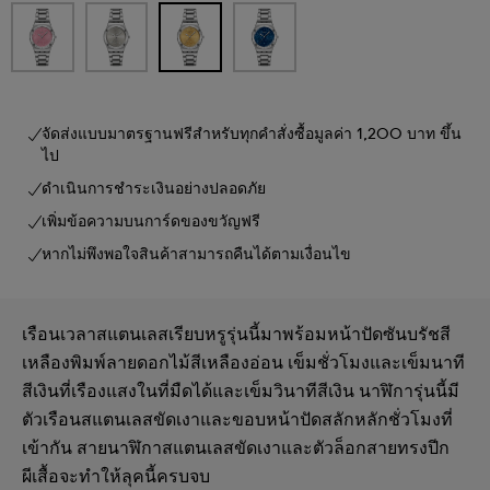
จัดส่งแบบมาตรฐานฟรีสำหรับทุกคำสั่งซื้อมูลค่า 1,200 บาท ขึ้น
ไป
ดำเนินการชำระเงินอย่างปลอดภัย
เพิ่มข้อความบนการ์ดของขวัญฟรี
หากไม่พึงพอใจสินค้าสามารถคืนได้ตามเงื่อนไข
เรือนเวลาสแตนเลสเรียบหรูรุ่นนี้มาพร้อมหน้าปัดซันบรัชสี
เหลืองพิมพ์ลายดอกไม้สีเหลืองอ่อน เข็มชั่วโมงและเข็มนาที
สีเงินที่เรืองแสงในที่มืดได้และเข็มวินาทีสีเงิน นาฬิการุ่นนี้มี
ตัวเรือนสแตนเลสขัดเงาและขอบหน้าปัดสลักหลักชั่วโมงที่
เข้ากัน สายนาฬิกาสแตนเลสขัดเงาและตัวล็อกสายทรงปีก
ผีเสื้อจะทำให้ลุคนี้ครบจบ