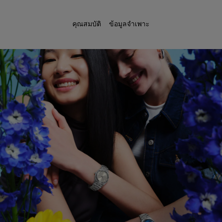
คุณสมบัติ
ข้อมูลจำเพาะ