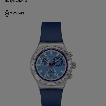
สมบูรณ์ยิ่งขึ้น
YVS541