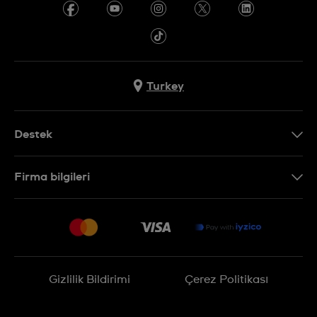
Turkey
Destek
Bizimle İletişime Geçin
Firma bilgileri
SSS
Sitemap
Teslimat
İade Politikası
İşlem Rehberi
Gizlilik Bildirimi
Çerez Politikası
Online cayma talebinizle ilgili