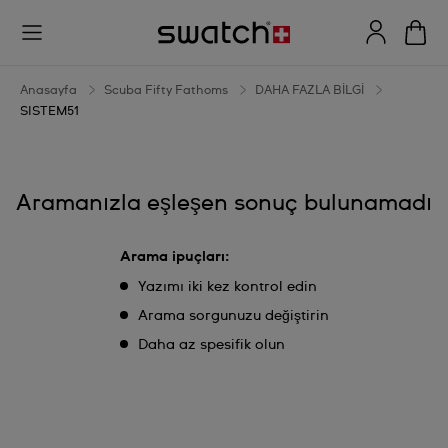
SISTEM51
Anasayfa
Scuba Fifty Fathoms
DAHA FAZLA BİLGİ
SISTEM51
Aramanızla eşleşen sonuç bulunamadı
Arama ipuçları:
Yazımı iki kez kontrol edin
Arama sorgunuzu değiştirin
Daha az spesifik olun