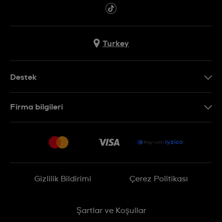
Turkey
Destek
Bizimle İletişime Geçin
Firma bilgileri
SSS
Sitemap
Teslimat
İade Politikası
İşlem Rehberi
Gizlilik Bildirimi
Çerez Politikası
Online cayma talebinizle ilgili
Şartlar ve Koşullar