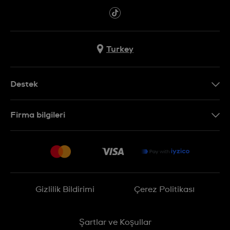
Turkey
Destek
Bizimle İletişime Geçin
Firma bilgileri
SSS
Sitemap
Teslimat
İade Politikası
İşlem Rehberi
Gizlilik Bildirimi
Çerez Politikası
Online cayma talebinizle ilgili
Şartlar ve Koşullar