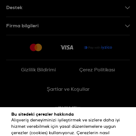
Destek
Bizimle İletişime Geçin
Firma bilgileri
SSS
Sitemap
Teslimat
İade Politikası
İşlem Rehberi
Gizlilik Bildirimi
Çerez Politikası
Online cayma talebinizle ilgili
Şartlar ve Koşullar
Bu sitedeki çerezler hakkında
Alışveriş deneyiminizi iyileştirmek ve sizlere daha iyi
hizmet verebilmek için yasal düzenlemelere uygun
çerezler (cookies) kullanıyoruz. Çerezlerin nasıl