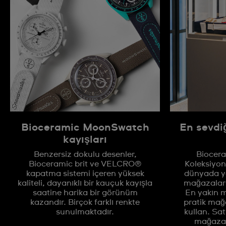
Bioceramic MoonSwatch
En sevdi
kayışları
Benzersiz dokulu desenler,
Biocer
Bioceramic brit ve VELCRO®
Koleksiyo
kapatma sistemi içeren yüksek
dünyada ya
kaliteli, dayanıklı bir kauçuk kayışla
mağazaların
saatine harika bir görünüm
En yakın 
kazandır. Birçok farklı renkte
pratik mağ
sunulmaktadır.
kullan. Sat
mağaza b