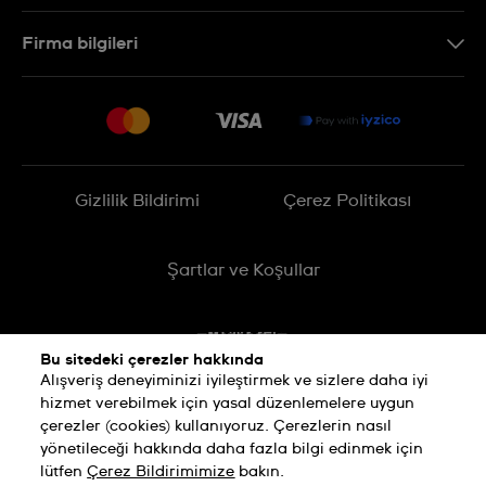
Bizimle İletişime Geçin
Firma bilgileri
SSS
Sitemap
Teslimat
İade Politikası
İşlem Rehberi
Gizlilik Bildirimi
Çerez Politikası
Online cayma talebinizle ilgili
Şartlar ve Koşullar
Bu sitedeki çerezler hakkında
Alışveriş deneyiminizi iyileştirmek ve sizlere daha iyi
hizmet verebilmek için yasal düzenlemelere uygun
çerezler (cookies) kullanıyoruz. Çerezlerin nasıl
yönetileceği hakkında daha fazla bilgi edinmek için
lütfen
Çerez Bildirimimize
bakın.