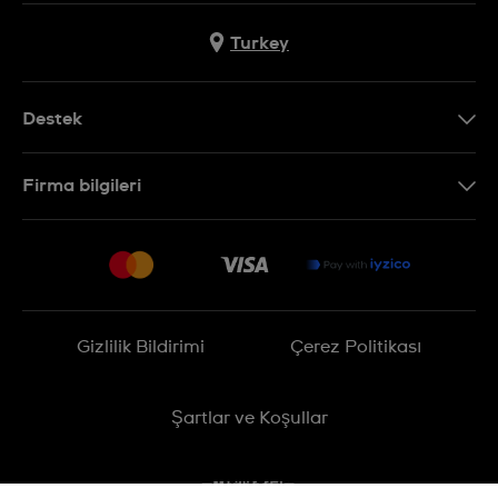
Turkey
Destek
Bizimle İletişime Geçin
Firma bilgileri
SSS
Sitemap
Teslimat
İade Politikası
İşlem Rehberi
Gizlilik Bildirimi
Çerez Politikası
Online cayma talebinizle ilgili
Şartlar ve Koşullar