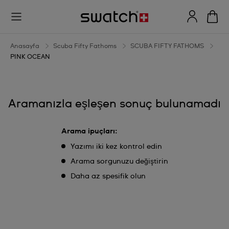
PINK
OCEAN
Anasayfa
Scuba Fifty Fathoms
SCUBA FIFTY FATHOMS
PINK OCEAN
Aramanızla eşleşen sonuç bulunamadı
Arama ipuçları:
Yazımı iki kez kontrol edin
Arama sorgunuzu değiştirin
Daha az spesifik olun