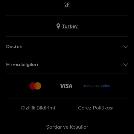
Turkey
Destek
Bizimle İletişime Geçin
Firma bilgileri
SSS
Sitemap
Teslimat
İade Politikası
İşlem Rehberi
Gizlilik Bildirimi
Çerez Politikası
Online cayma talebinizle ilgili
Şartlar ve Koşullar