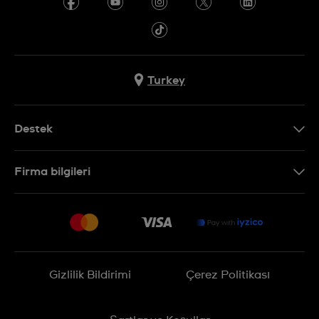
Turkey
Destek
Bizimle İletişime Geçin
Firma bilgileri
SSS
Sitemap
Teslimat
İade Politikası
İşlem Rehberi
Gizlilik Bildirimi
Çerez Politikası
Online cayma talebinizle ilgili