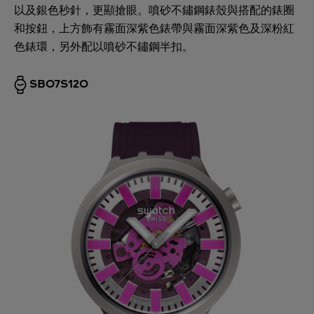
以及銀色秒針，更顯搶眼。噴砂不鏽鋼錶殼與搭配的錶圈
和按鈕，上方飾有霧面深紫色錶帶與霧面深紫色及深粉紅
色錶環，另外配以噴砂不鏽鋼半扣。
SB07S120