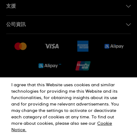
EN
支援
聯繫我們
公司資訊
常見問題
最新消息
免費送貨及退換貨
就業機會
銷售條款
Sitemap
I agree that this Website uses cookies and similar
私隱政策
Cookie Notice
technologies for providing me this Website and its
functionalities, for obtaining insights about its use
and for providing me relevant advertisements. You
使用條款
may change the settings to activate or deactivate
each category of cookies at any time. To find out
more about cookies, please also see our
Cookie
瑞士製造
Notice.