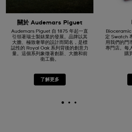
關於 Audemars Piguet
Audemars Piguet 自 1875 年起一直
Biocerami
引領著瑞士製錶業的發展。品牌以其
定 Swatc
大膽、極致奢華的設計而聞名，是標
用我們的門
誌性的 Royal Oak 系列背後的創意力
專門店。每
量。這個系列象徵著創新、大膽和前
購
衛工藝。
了解更多