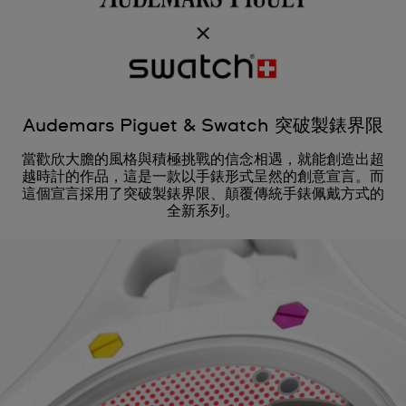
Audemars Piguet & Swatch 突破製錶界限
當歡欣大膽的風格與積極挑戰的信念相遇，就能創造出超
越時計的作品，這是一款以手錶形式呈然的創意宣言。而
這個宣言採用了突破製錶界限、顛覆傳統手錶佩戴方式的
全新系列。
Audemars Piguet x Swatch