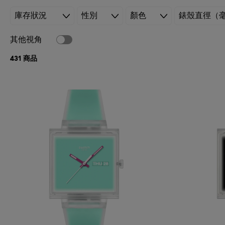
庫存狀況
性別
顏色
錶殼直徑（
其他視角
431 商品