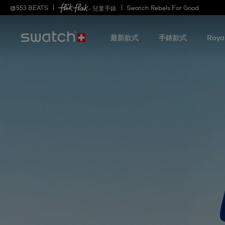
@
553
BEATS
Swatch Rebels For Good
- 兒童手錶
最新款式
手錶款式
Roya