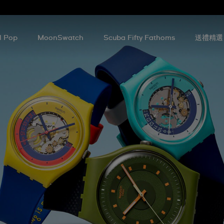
l Pop
MoonSwatch
Scuba Fifty Fathoms
送禮精選