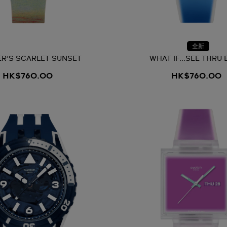
全新
R'S SCARLET SUNSET
WHAT IF...SEE THRU 
HK$760.00
HK$760.00