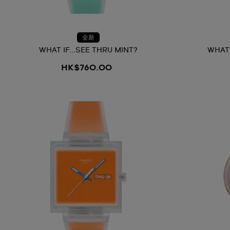
全新
WHAT IF...SEE THRU MINT?
WHAT 
HK$760.00