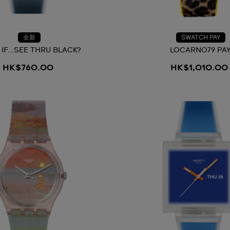
全新
SWATCH PAY
IF...SEE THRU BLACK?
LOCARNO79 PA
HK$760.00
HK$1,010.00