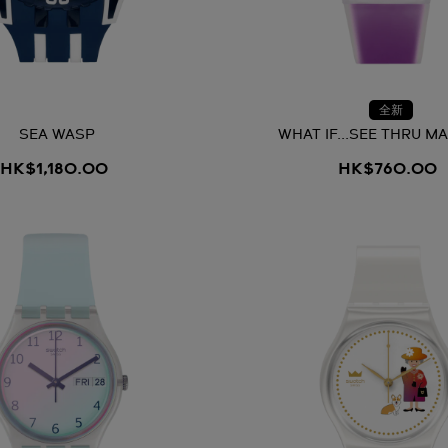
全新
SEA WASP
WHAT IF...SEE THRU M
HK$1,180.00
HK$760.00