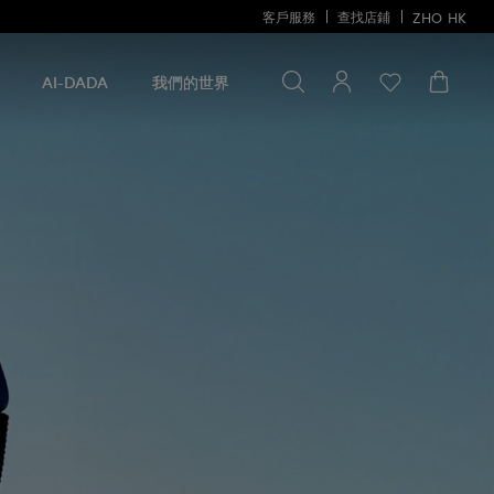
客戶服務
查找店鋪
ZHO
HK
尋找一些
尋
找
AI-DADA
我們的世界
一
些