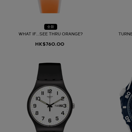
全新
WHAT IF...SEE THRU ORANGE?
TURNE
HK$760.00