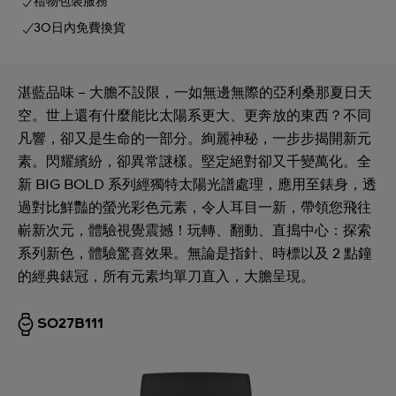
禮物包裝服務
30日內免費換貨
湛藍品味 – 大膽不設限，一如無邊無際的亞利桑那夏日天
空。世上還有什麼能比太陽系更大、更奔放的東西？不同
凡響，卻又是生命的一部分。絢麗神秘，一步步揭開新元
素。閃耀繽紛，卻異常謎樣。堅定絕對卻又千變萬化。全
新 BIG BOLD 系列經獨特太陽光譜處理，應用至錶身，透
過對比鮮豔的螢光彩色元素，令人耳目一新，帶領您飛往
嶄新次元，體驗視覺震撼！玩轉、翻動、直搗中心：探索
系列新色，體驗驚喜效果。無論是指針、時標以及 2 點鐘
的經典錶冠，所有元素均單刀直入，大膽呈現。
SO27B111