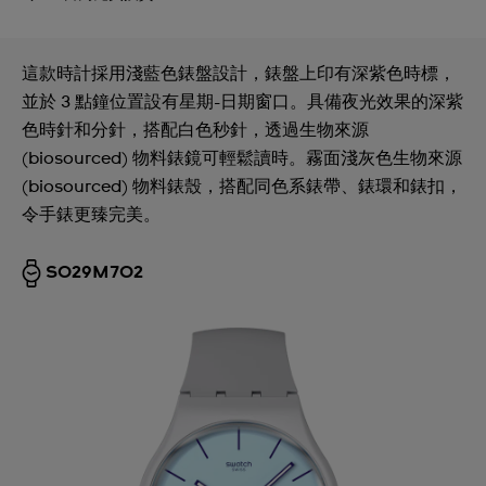
這款時計採用淺藍色錶盤設計，錶盤上印有深紫色時標，
並於 3 點鐘位置設有星期-日期窗口。具備夜光效果的深紫
色時針和分針，搭配白色秒針，透過生物來源
(biosourced) 物料錶鏡可輕鬆讀時。霧面淺灰色生物來源
(biosourced) 物料錶殼，搭配同色系錶帶、錶環和錶扣，
令手錶更臻完美。
SO29M702