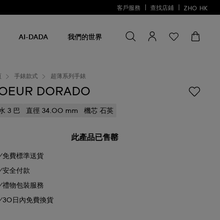
客戶服務
查找店鋪
ZHO
HK
尋找一些
尋
找
AI-DADA
我們的世界
一
些
頁
手錶款式
超薄系列手錶
OEUR DORADO
水 3 巴
直徑 34.00 mm
機芯 石英
此產品已售罄
免費標準送貨
安全付款
禮物包裝服務
30日內免費換貨