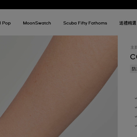
l Pop
MoonSwatch
Scuba Fifty Fathoms
送禮精選
主
C
防