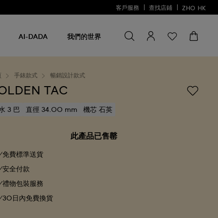
客戶服務
查找店鋪
ZHO
HK
尋找一些
尋
找
AI-DADA
我們的世界
一
些
頁
手錶款式
暢銷設計款式
OLDEN TAC
水 3 巴
直徑 34.00 mm
機芯 石英
此產品已售罄
免費標準送貨
安全付款
禮物包裝服務
30日內免費換貨