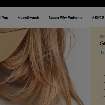
l Pop
MoonSwatch
Scuba Fifty Fathoms
送禮精選
主
G
防