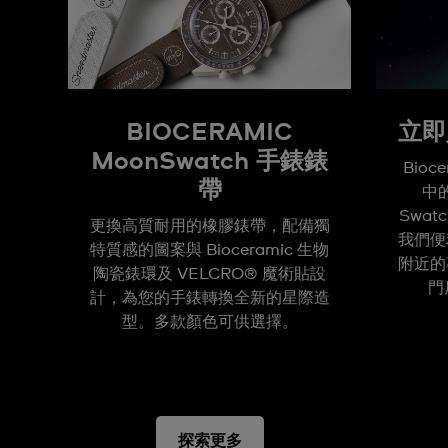
BIOCERAMIC
立即
MoonSwatch 手錶錶
Bioc
帶
中
Swa
更換高質耐用的橡膠錶帶，配備獨
我們便
特質感的圖案與 Bioceramic 生物
附近的
陶瓷錶環及 VELCRO® 魔術貼設
門
計，為您的手錶轉換全新的星際造
型。多款顏色可供選擇。
探索更多