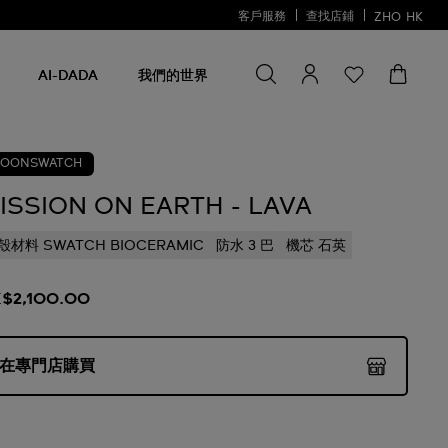
客戶服務
查找店鋪
ZHO
HK
尋找一些
尋
找
AI-DADA
我們的世界
一
些
OONSWATCH
ISSION ON EARTH - LAVA
殼材料 SWATCH BIOCERAMIC
防水 3 巴
機芯 石英
$2,100.00
在專門店購買