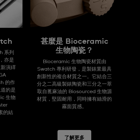
tch
甚麼是 Bioceramic
生物陶瓷？
ch 系列
作，亦是
Bioceramic 生物陶瓷材質由
重新演繹
Swatch 專利研發，是製錶業最具
GA
創新性的複合材質之一。它結合三
ch 的作
分之二高級製錶陶瓷和三分之一萃
軌道的是
取自蓖麻油的 Biosourced 生物源
ic 生物
材質，堅固耐用，同時擁有絲滑的
ter
霧面質感。
元素的結
了解更多