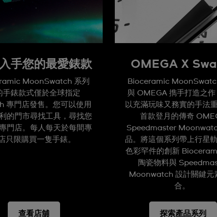
入手您的最愛錶款
OMEGA X Swa
eramic MoonSwatch 系列
Bioceramic MoonSwat
的手錶款式僅於全球指定
與 OMEGA 擕手打造之
tch 專門店發售。您可以使用
以充滿玩味又務實的手法
利的門市尋找工具，尋找您
首款登月的傳奇 OME
專門店。每人每天於每間專
Speedmaster Moonwat
店只限購買一隻手錶。
品。將這個系列帶上行星
色彩罕件的創新 Bioceram
陶瓷物料與 Speedmas
Moonwatch 設計關鍵
合。
查看店舖
探索產品系列