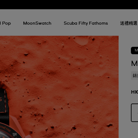
l Pop
MoonSwatch
Scuba Fifty Fathoms
送禮精選
M
M
錶
HK