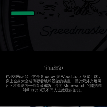
宇宙細節
在地相顯示器下方是 Snoopy 與 Woodstock 身處月球，
穿上全身太空裝備觀看地球景象的插畫。僅於紫外光燈照
射下才顯現的一句隱藏短語，是向 Moonwatch 的開拓精
神和敢於與眾不同人士致敬的細節。