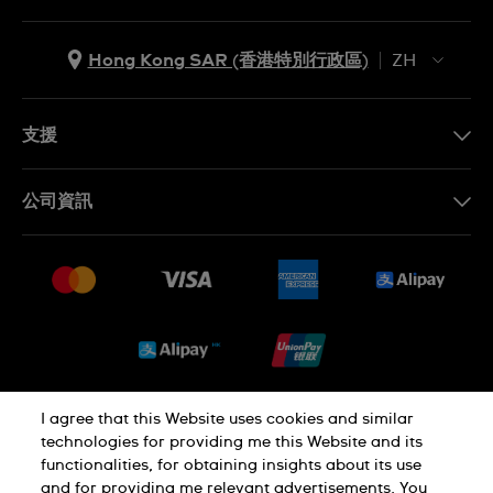
Hong Kong SAR (香港特別行政區)
ZH
ZH
EN
支援
聯繫我們
公司資訊
常見問題
最新消息
免費送貨及退換貨
就業機會
銷售條款
Sitemap
I agree that this Website uses cookies and similar
私隱政策
Cookie Notice
technologies for providing me this Website and its
functionalities, for obtaining insights about its use
and for providing me relevant advertisements. You