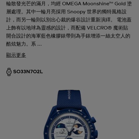
輪散發光芒的滿月，均經 OMEGA Moonshine™ Gold 塗
層處理。其中一輪月亮採用 Snoopy 世界的獨特風格設
計，而另一輪則以別出心裁的爆谷設計重新演繹。 電池蓋
上飾有以地球為靈感的設計，而配備 VELCRO® 魔術貼
開合設計的海軍藍色橡膠錶帶則為手錶增添一絲太空人的
酷炫魅力。系 ...
顯示更多
SO33N702L