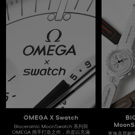
OMEGA X Swatch
BI
Moon
Bioceramic MoonSwatch 系列與
OMEGA 擕手打造之作，亦是以充滿
更換高質耐