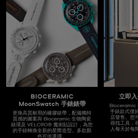
BIOCERAMIC
立即入
MoonSwatch 手錶錶帶
Biocerami
手錶款式僅於全
更換高質耐用的橡膠錶帶，配備獨特
店發售。您
質感的圖案與 Bioceramic 生物陶瓷
尋找工具，
錶環及 VELCRO® 魔術貼設計，為您
人每天於每
的手錶轉換全新的星際造型。多款顏
色可供選擇。