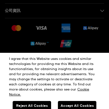
聯繫我們
公司資訊
常見問題
最新消息
免費送貨及退換貨
就業機會
銷售條款
Sitemap
I agree that this Website uses cookies and similar
私隱政策
Cookie Notice
technologies for providing me this Website and its
functionalities, for obtaining insights about its use
and for providing me relevant advertisements. You
使用條款
may change the settings to activate or deactivate
each category of cookies at any time. To find out
more about cookies, please also see our
Cookie
瑞士製造
Notice.
Reject All Cookies
Accept All Cookies
© SWATCH AG 2026.版權所有：SWISS WATCHES