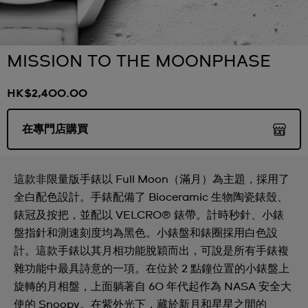
MISSION TO THE MOONPHASE
HK$2,400.00
在專門店購買
這款非限量版手錶以 Full Moon（滿月）為主題，採用了
全白配色設計。手錶配備了 Bioceramic 生物陶瓷錶殼、
錶冠及按把，並配以 VELCRO® 錶帶。計時秒針、小錶
盤指針和測速刻度均為黑色。小錶盤和錶圈採用白色設
計。這款手錶以其月相功能脫穎而出，可說是所有手錶複
雜功能中最具詩意的一項。在位於 2 點鐘位置的小錶盤上
旋轉的月相盤，上面躺著自 60 年代起作為 NASA 安全大
使的 Snoopy。在紫外光下，藏於新月和星星之間的