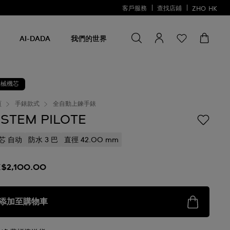
客戶服務
查找店鋪
ZHO
HK
尋找一些
尋
找
AI-DADA
我們的世界
一
些
機械機芯
頁
手錶款式
全自動上鍊手錶
ISTEM PILOTE
芯 自动
防水 3 巴
直徑 42.00 mm
$2,100.00
添加至購物車