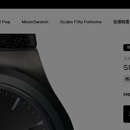
l Pop
MoonSwatch
Scuba Fifty Fathoms
送禮精選
主
S
機
HK