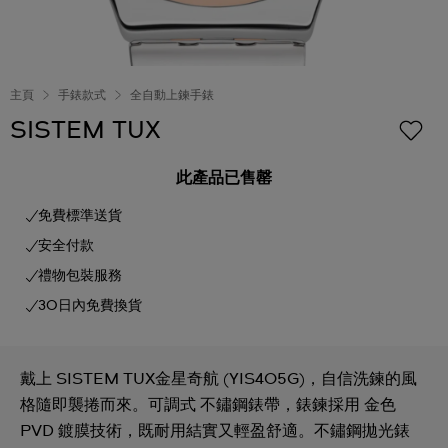
主頁
手錶款式
全自動上鍊手錶
SISTEM TUX
此產品已售罄
免費標準送貨
安全付款
禮物包裝服務
30日內免費換貨
戴上 SISTEM TUX金星奇航 (YIS405G)，自信洗鍊的風
格隨即襲捲而來。可調式 不鏽鋼錶帶，錶鍊採用 金色
PVD 鍍膜技術，既耐用結實又輕盈舒適。不鏽鋼拋光錶