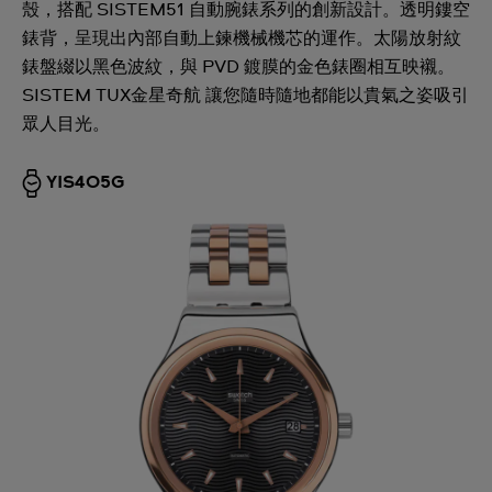
殼，搭配 SISTEM51 自動腕錶系列的創新設計。透明鏤空
錶背，呈現出內部自動上鍊機械機芯的運作。太陽放射紋
錶盤綴以黑色波紋，與 PVD 鍍膜的金色錶圈相互映襯。
SISTEM TUX金星奇航 讓您隨時隨地都能以貴氣之姿吸引
眾人目光。
YIS405G